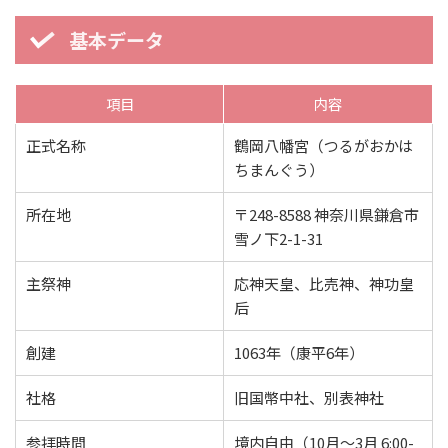
基本データ
項目
内容
正式名称
鶴岡八幡宮（つるがおかは
ちまんぐう）
所在地
〒248-8588 神奈川県鎌倉市
雪ノ下2-1-31
主祭神
応神天皇、比売神、神功皇
后
創建
1063年（康平6年）
社格
旧国幣中社、別表神社
参拝時間
境内自由（10月～3月 6:00-