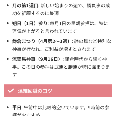
月の第1週目
: 新しい始まりの週で、勝負事の成
功を祈願するのに最適
朔日（1日）参り
: 毎月1日の早朝参拝は、特に
運気が上がると言われています
鎌倉まつり（4月第2～3週）
: 静の舞など特別な
神事が行われ、ご利益が増すとされます
流鏑馬神事（9月16日）
: 鎌倉時代から続く神
事。この日の参拝は武運と勝運が特に強まりま
す
混雑回避のコツ
平日
: 午前中は比較的空いています。9時前の参
拝がおすすめ