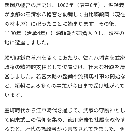
鶴岡八幡宮の歴史は、1063年（康平6年）、源頼義
が京都の石清水八幡宮を勧請して由比郷鶴岡（現在
の材木座）に祀ったことに始まります。その後、
1180年（治承4年）に源頼朝が鎌倉入りし、現在の
地に遷座しました。
頼朝は鎌倉幕府を開くにあたり、鶴岡八幡宮を武家
政権の精神的支柱として位置づけ、壮大な社殿を造
営しました。若宮大路の整備や流鏑馬神事の開始な
ど、頼朝による多くの事業が今日まで受け継がれて
います。
室町時代から江戸時代を通じて、武家の守護神とし
て関東武士の信仰を集め、徳川家康も社殿を改修す
るなど、歴代の為政者から崇敬されてきました。明