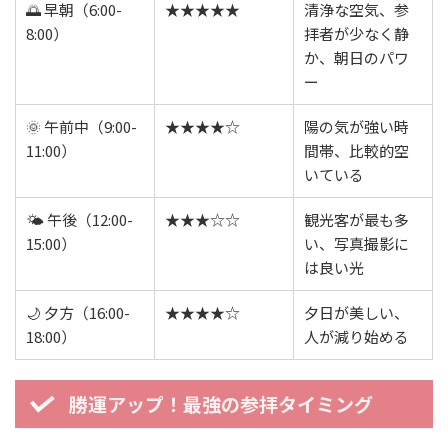
🌅 早朝（6:00-
★★★★★
清浄な空気、参
8:00）
拝者が少なく静
か、朝日のパワ
ー
🌞 午前中（9:00-
★★★★☆
陽の気が強い時
11:00）
間帯、比較的空
いている
🌤️ 午後（12:00-
★★★☆☆
観光客が最も多
15:00）
い、写真撮影に
は良い光
🌙 夕方（16:00-
★★★★☆
夕日が美しい、
18:00）
人が減り始める
勝運アップ！最強の参拝タイミング