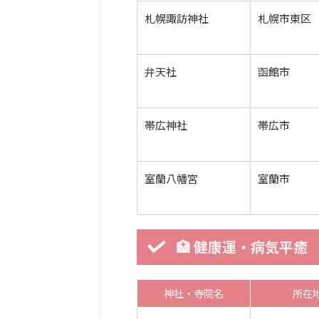
札幌諏訪神社
札幌市東区
弁天社
函館市
帯広神社
帯広市
室蘭八幡宮
室蘭市
🏥 健康運・病気平癒
神社・寺院名
所在