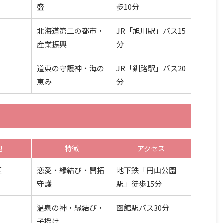
盛
歩10分
北海道第二の都市・
JR「旭川駅」バス15
産業振興
分
道東の守護神・海の
JR「釧路駅」バス20
恵み
分
地
特徴
アクセス
区
恋愛・縁結び・開拓
地下鉄「円山公園
守護
駅」徒歩15分
温泉の神・縁結び・
函館駅バス30分
子授け