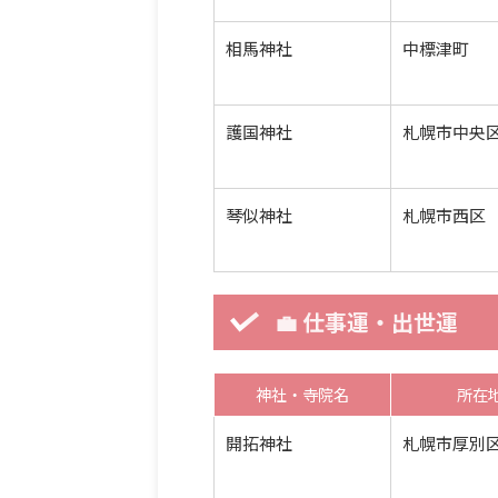
相馬神社
中標津町
護国神社
札幌市中央
琴似神社
札幌市西区
💼 仕事運・出世運
神社・寺院名
所在
開拓神社
札幌市厚別