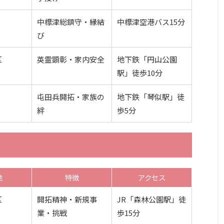
中標津総鎮守・縁結
中標津空港バス15分
び
区
英霊顕彰・家内安全
地下鉄「円山公園
駅」徒歩10分
屯田兵開拓・家族の
地下鉄「琴似駅」徒
絆
歩5分
地
特徴
アクセス
区
開拓精神・新規事
JR「森林公園駅」徒
業・挑戦
歩15分