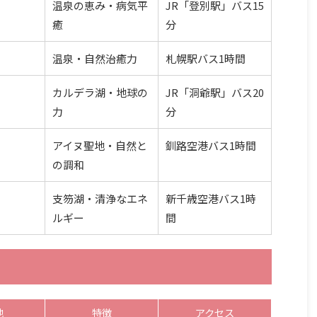
温泉の恵み・病気平
JR「登別駅」バス15
癒
分
温泉・自然治癒力
札幌駅バス1時間
カルデラ湖・地球の
JR「洞爺駅」バス20
力
分
アイヌ聖地・自然と
釧路空港バス1時間
の調和
支笏湖・清浄なエネ
新千歳空港バス1時
ルギー
間
地
特徴
アクセス