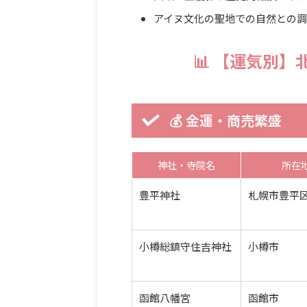
アイヌ文化の聖地での自然との
📊 【運気別
💰 金運・商売繁盛
神社・寺院名
所在
豊平神社
札幌市豊平
小樽総鎮守住吉神社
小樽市
函館八幡宮
函館市