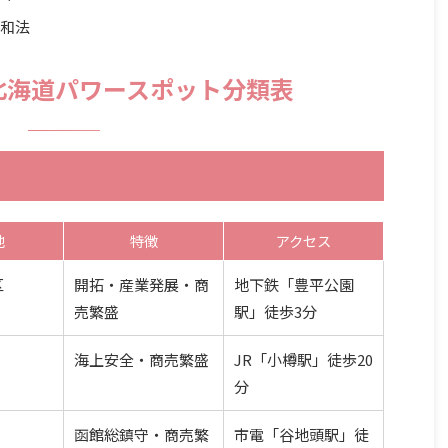
調和法
】北海道パワースポット分類表
地
特徴
アクセス
区
開拓・産業発展・商
地下鉄「豊平公園
売繁盛
駅」徒歩3分
海上安全・商売繁盛
JR「小樽駅」徒歩20
分
函館総鎮守・商売繁
市電「谷地頭駅」徒