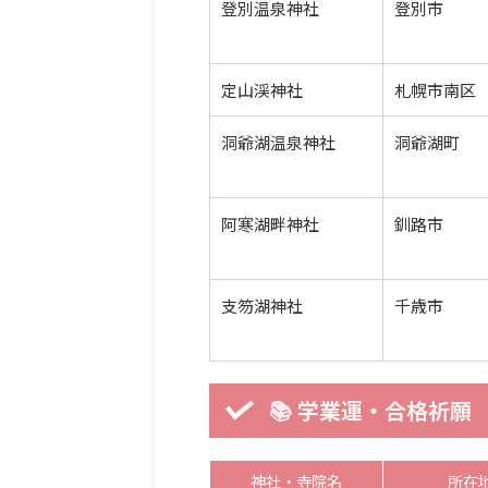
登別温泉神社
登別市
定山渓神社
札幌市南区
洞爺湖温泉神社
洞爺湖町
阿寒湖畔神社
釧路市
支笏湖神社
千歳市
📚 学業運・合格祈願
神社・寺院名
所在