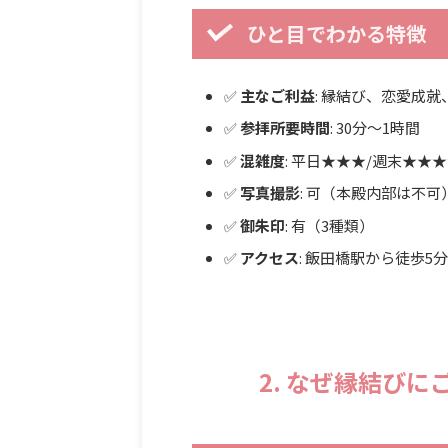
ひと目でわかる特徴
✅
主なご利益
: 縁結び、恋愛成
✅
参拝所要時間
: 30分〜1時間
✅
混雑度
: 平日★★★/週末★★
✅
写真撮影
: 可（本殿内部は不可
✅
御朱印
: 有（3種類）
✅
アクセス
: 飯田橋駅から徒歩5分
2. なぜ縁結び