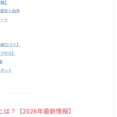
情報】
？歴史と由来
ルート
間
最新口コミ】
ップ付き】
選
スポット
宮とは？【2026年最新情報】