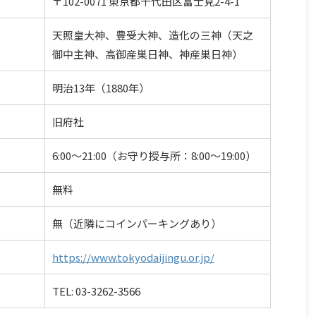
〒102-0071 東京都千代田区富士見2-4-1
天照皇大神、豊受大神、造化の三神（天之
御中主神、高御産巣日神、神産巣日神）
明治13年（1880年）
旧府社
6:00〜21:00（お守り授与所：8:00〜19:00）
無料
無（近隣にコインパーキングあり）
https://www.tokyodaijingu.or.jp/
TEL: 03-3262-3566