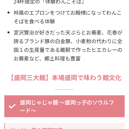
24杯限定の「体験わんこそば」
裃風のエプロンをつけてお殿様になってわんこ
そばを食べる体験
宮沢賢治が好きだった天ぷらとお蕎麦、花巻が
誇るブランド豚の白金豚、小麦粉の代わりに全
国１の生産量である雑穀で作ったヒエカレーの
お蕎麦など、郷土料理も豊富
【盛岡三大麺】本場盛岡で味わう麺文化
盛岡じゃじゃ麺 ～盛岡っ子のソウルフ
ード～