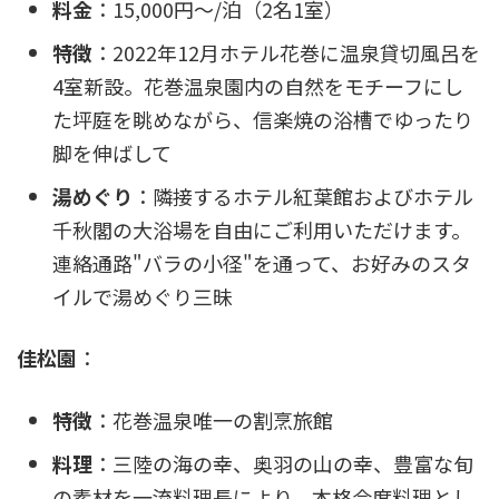
料金
：15,000円～/泊（2名1室）
特徴
：2022年12月ホテル花巻に温泉貸切風呂を
4室新設。花巻温泉園内の自然をモチーフにし
た坪庭を眺めながら、信楽焼の浴槽でゆったり
脚を伸ばして
湯めぐり
：隣接するホテル紅葉館およびホテル
千秋閣の大浴場を自由にご利用いただけます。
連絡通路"バラの小径"を通って、お好みのスタ
イルで湯めぐり三昧
佳松園
：
特徴
：花巻温泉唯一の割烹旅館
料理
：三陸の海の幸、奥羽の山の幸、豊富な旬
の素材を一流料理長により、本格会席料理とし