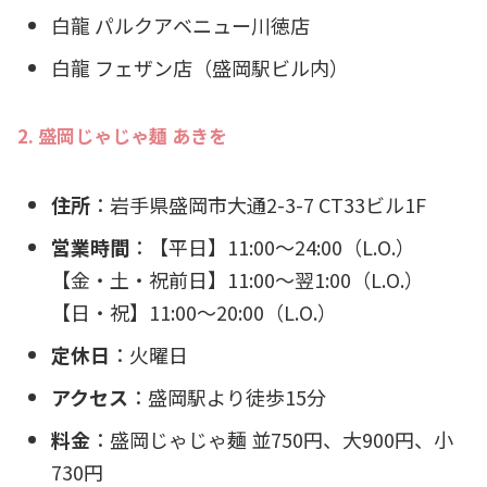
白龍 パルクアベニュー川徳店
白龍 フェザン店（盛岡駅ビル内）
2. 盛岡じゃじゃ麺 あきを
住所
：岩手県盛岡市大通2-3-7 CT33ビル1F
営業時間
：【平日】11:00～24:00（L.O.）
【金・土・祝前日】11:00～翌1:00（L.O.）
【日・祝】11:00～20:00（L.O.）
定休日
：火曜日
アクセス
：盛岡駅より徒歩15分
料金
：盛岡じゃじゃ麺 並750円、大900円、小
730円