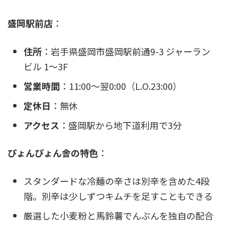
盛岡駅前店
：
住所
：岩手県盛岡市盛岡駅前通9-3 ジャーラン
ビル 1～3F
営業時間
：11:00～翌0:00（L.O.23:00）
定休日
：無休
アクセス
：盛岡駅から地下道利用で3分
ぴょんぴょん舎の特色
：
スタンダードな冷麺の辛さは別辛を含めた4段
階。別辛は少しずつキムチを足すこともできる
厳選した小麦粉と馬鈴薯でんぷんを独自の配合