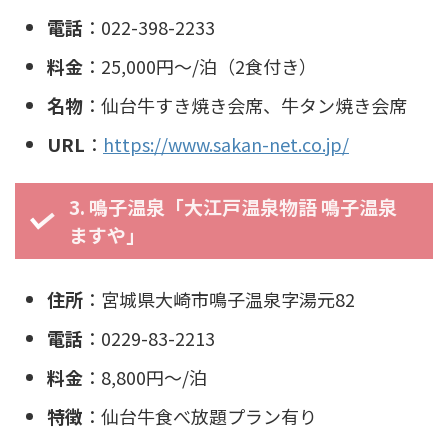
電話
：022-398-2233
料金
：25,000円〜/泊（2食付き）
名物
：仙台牛すき焼き会席、牛タン焼き会席
URL
：
https://www.sakan-net.co.jp/
3. 鳴子温泉「大江戸温泉物語 鳴子温泉
ますや」
住所
：宮城県大崎市鳴子温泉字湯元82
電話
：0229-83-2213
料金
：8,800円〜/泊
特徴
：仙台牛食べ放題プラン有り