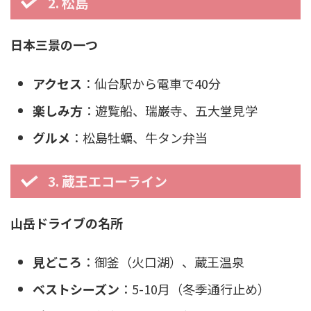
2. 松島
日本三景の一つ
アクセス
：仙台駅から電車で40分
楽しみ方
：遊覧船、瑞巌寺、五大堂見学
グルメ
：松島牡蠣、牛タン弁当
3. 蔵王エコーライン
山岳ドライブの名所
見どころ
：御釜（火口湖）、蔵王温泉
ベストシーズン
：5-10月（冬季通行止め）