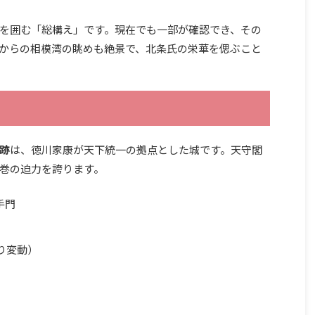
を囲む「総構え」です。現在でも一部が確認でき、その
からの相模湾の眺めも絶景で、北条氏の栄華を偲ぶこと
跡
は、徳川家康が天下統一の拠点とした城です。天守閣
巻の迫力を誇ります。
手門
により変動）