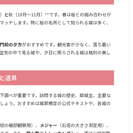
月）
と
秋（10月〜11月）**です。春は桜との組み合わせが
マッチします。特に桜の名所として知られる城は多く、
門前の夕方
がおすすめです。観光客が少なく、落ち着い
空気の中で見る城や、夕日に照らされる城は格別の美し
と道具
下調べが重要です。訪問する城の歴史、築城主、主要な
しょう。おすすめは城郭検定の公式テキストや、各城の
垣の細部観察用）、
メジャー
（石垣の大きさ測定用）、