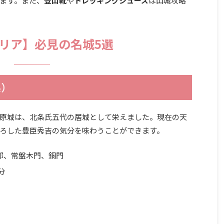
ます。また、
登山靴
や
トレッキングシューズ
は山城攻略
リア】必見の名城5選
県）
原城は、北条氏五代の居城として栄えました。現在の天
ろした豊臣秀吉の気分を味わうことができます。
外郭、常盤木門、銅門
分