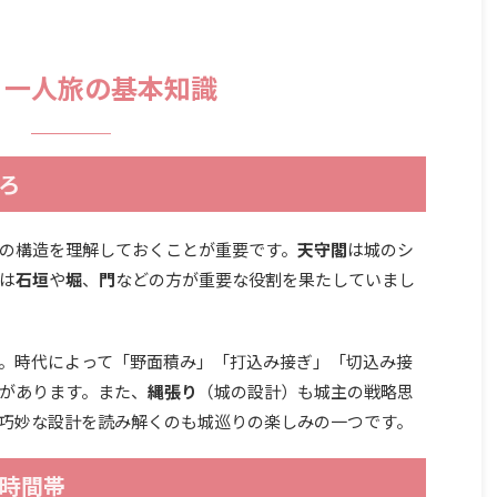
り一人旅の基本知識
ろ
の構造を理解しておくことが重要です。
天守閣
は城のシ
は
石垣
や
堀
、
門
などの方が重要な役割を果たしていまし
。時代によって「野面積み」「打込み接ぎ」「切込み接
があります。また、
縄張り
（城の設計）も城主の戦略思
巧妙な設計を読み解くのも城巡りの楽しみの一つです。
時間帯