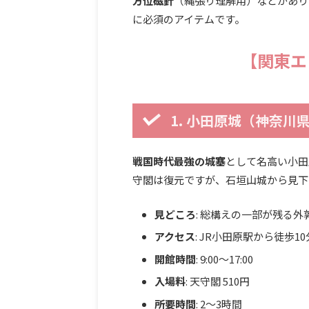
方位磁針
（縄張り理解用）などがあり
に必須のアイテムです。
【関東エ
1. 小田原城（神奈川
戦国時代最強の城塞
として名高い小田
守閣は復元ですが、石垣山城から見下
見どころ
: 総構えの一部が残る
アクセス
: JR小田原駅から徒歩10
開館時間
: 9:00〜17:00
入場料
: 天守閣 510円
所要時間
: 2〜3時間