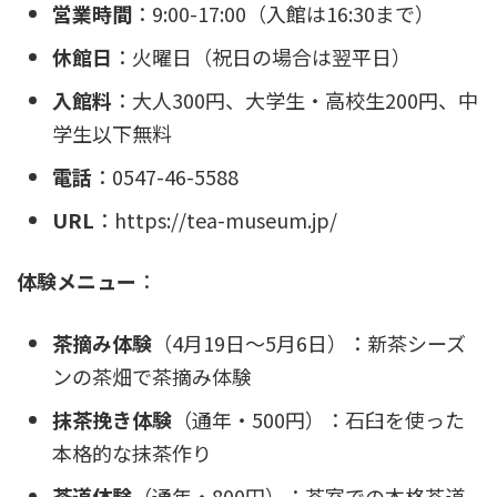
営業時間
：9:00-17:00（入館は16:30まで）
休館日
：火曜日（祝日の場合は翌平日）
入館料
：大人300円、大学生・高校生200円、中
学生以下無料
電話
：0547-46-5588
URL
：https://tea-museum.jp/
体験メニュー
：
茶摘み体験
（4月19日〜5月6日）：新茶シーズ
ンの茶畑で茶摘み体験
抹茶挽き体験
（通年・500円）：石臼を使った
本格的な抹茶作り
茶道体験
（通年・800円）：茶室での本格茶道