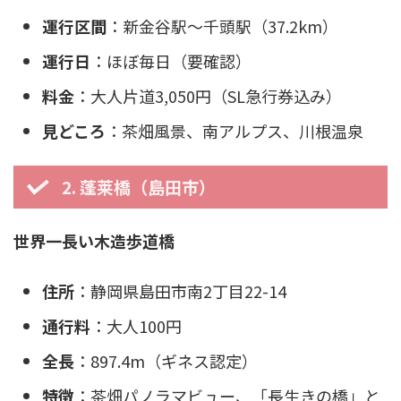
運行区間
：新金谷駅〜千頭駅（37.2km）
運行日
：ほぼ毎日（要確認）
料金
：大人片道3,050円（SL急行券込み）
見どころ
：茶畑風景、南アルプス、川根温泉
2. 蓬莱橋（島田市）
世界一長い木造歩道橋
住所
：静岡県島田市南2丁目22-14
通行料
：大人100円
全長
：897.4m（ギネス認定）
特徴
：茶畑パノラマビュー、「長生きの橋」と